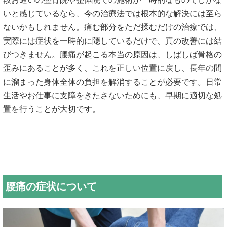
いと感じてい
るなら、今の治療法では根本的な解決には至ら
ないかもしれません
。痛む部分をただ揉むだけの治療では、
実際には症状を一時的に隠
しているだけで、真の改善には結
びつきません。
腰痛が起こる本当の原因は、しばしば骨格の
歪みにあることが多く
、これを正しい位置に戻し、長年の間
に溜まった身体全体の負担を
解消することが必要です。日常
生活やお仕事に支障をきたさないた
めにも、早期に適切な処
置を行うことが大切です。
腰痛の症状について