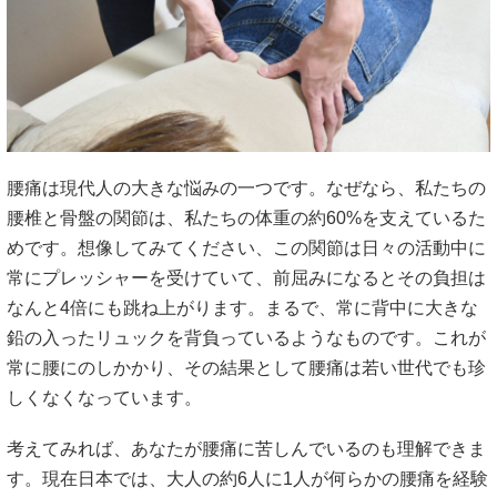
腰痛は現代人の大きな悩みの一つです。なぜなら、私たちの
腰
椎と骨盤の関節は、私たちの体重の約60%を支えているた
めです
。想像してみてください、この関節は日々の活動中に
常にプレッシ
ャーを受けていて、前屈みになるとその負担は
なんと4倍にも跳ね
上がります。まるで、常に背中に大きな
鉛の入ったリュックを背負っているよ
うなものです。これが
常に腰にのしかかり、その結果として
腰痛は若い世代でも珍
しくなくなっています。
考えてみれば、あなたが腰痛に苦しんでいるのも理解できま
す。現
在日本では、大人の約6人に1人が何らかの腰痛を経験