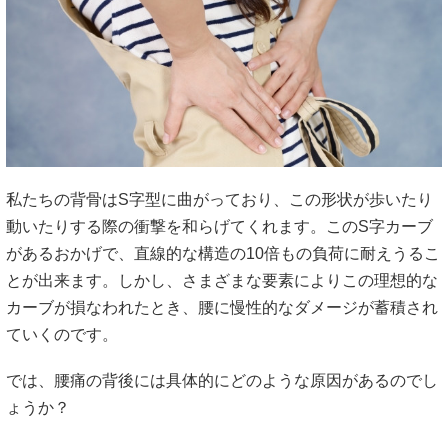
私たちの背骨はS字型に曲がっており、この形状が歩いたり
動いたりする際の衝撃を
和らげてくれます。このS字カーブ
があるおかげで、直線的な構造
の10倍もの負荷に耐えうるこ
とが出来ます。しかし、さまざまな要素によ
りこの理想的な
カーブが損なわれたとき、腰に慢性的なダメージが
蓄積され
ていくのです。
では、腰痛の背後には具体的にどのような原因があるのでし
ょうか
？