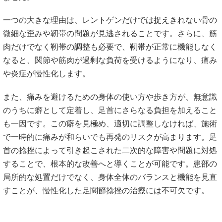
一つの大きな理由は、レントゲンだけでは捉えきれない骨の
微細な
歪みや靭帯の問題が見逃されることです。さらに、筋
肉だ
けでなく靭帯の調整も必要で、靭帯が正常に機能しなく
なると、関
節や筋肉が過剰な負荷を受けるようになり、痛み
や炎症が慢性化し
ます。
また、痛みを避けるための身体の使い方や歩き方が、無意識
のうち
に癖として定着し、足首にさらなる負担を加えること
も一因です。
この癖を見極め、適切に調整しなければ、施術
で一時的に痛みが和
らいでも再発のリスクが高まります。足
首の捻挫によって引き起こ
された二次的な障害や問題に対処
することで、
根本的な改善へと導くことが可能です。患部の
局所的な処置だけで
なく、身体全体のバランスと機能を見直
すことが、慢性化した足関
節捻挫の治療には不可欠です。