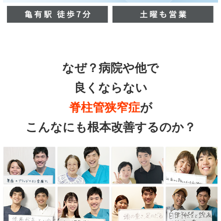
なぜ？病院や他で
良くならない
脊柱管狭窄症
が
こんなにも根本改善するのか？